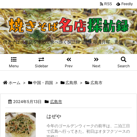
RSS
Feedly
焼きそばの名店を求めて食べ歩く探訪録です。毎週月曜、更新！
Menu
Sidebar
Prev
Next
Search
ホーム
>
中国・四国
>
広島県
>
広島市
2024年5月13日
広島市
はぜや
今年のゴールデンウィークの前半は、二泊三日
で広島へ行ってきた。初日はオタフクソースの
皆様に ...