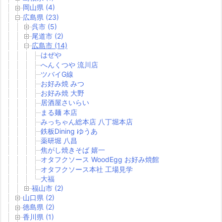
岡山県 (4)
広島県 (23)
呉市 (5)
尾道市 (2)
広島市 (14)
はぜや
へんくつや 流川店
ツバイG線
お好み焼 みつ
お好み焼 大野
居酒屋さいらい
まる麺 本店
みっちゃん総本店 八丁堀本店
鉄板Dining ゆうあ
薬研堀 八昌
焦がし焼きそば 嬉一
オタフクソース WoodEgg お好み焼館
オタフクソース本社 工場見学
大福
福山市 (2)
山口県 (2)
徳島県 (2)
香川県 (1)