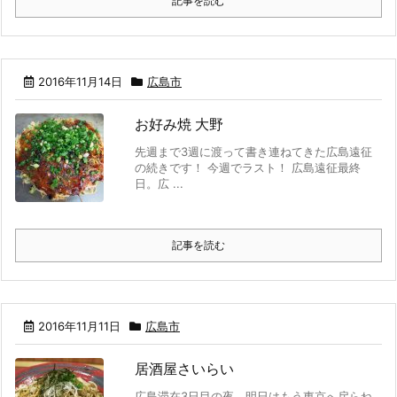
記事を読む
2016年11月14日
広島市
お好み焼 大野
先週まで3週に渡って書き連ねてきた広島遠征
の続きです！ 今週でラスト！ 広島遠征最終
日。広 ...
記事を読む
2016年11月11日
広島市
居酒屋さいらい
広島滞在3日目の夜。明日はもう東京へ戻らね