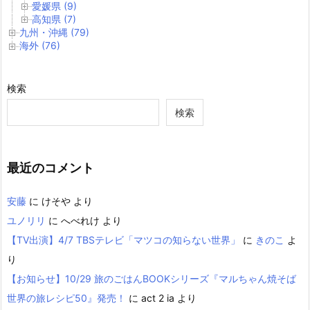
愛媛県 (9)
高知県 (7)
九州・沖縄 (79)
海外 (76)
検索
検索
最近のコメント
安藤
に
けそや
より
ユノリリ
に
へべれけ
より
【TV出演】4/7 TBSテレビ「マツコの知らない世界」
に
きのこ
よ
り
【お知らせ】10/29 旅のごはんBOOKシリーズ『マルちゃん焼そば
世界の旅レシピ50』発売！
に
act 2 ia
より