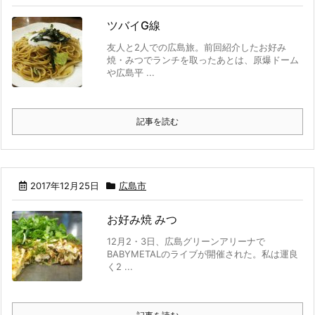
ツバイG線
友人と2人での広島旅。前回紹介したお好み
焼・みつでランチを取ったあとは、原爆ドーム
や広島平 ...
記事を読む
2017年12月25日
広島市
お好み焼 みつ
12月2・3日、広島グリーンアリーナで
BABYMETALのライブが開催された。私は運良
く2 ...