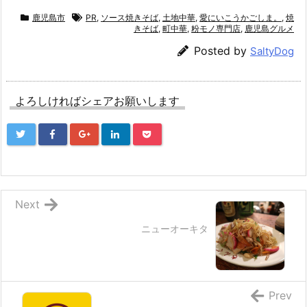
鹿児島市
PR
,
ソース焼きそば
,
土地中華
,
愛にいこうかごしま。
,
焼
きそば
,
町中華
,
粉モノ専門店
,
鹿児島グルメ
Posted by
SaltyDog
よろしければシェアお願いします
Next
ニューオーキタ
Prev