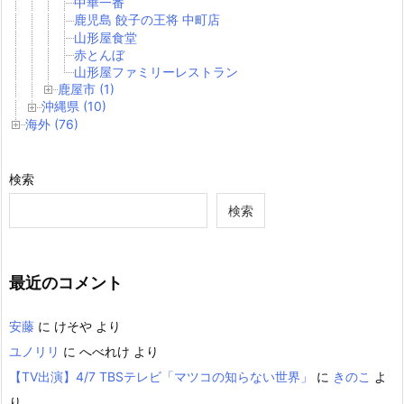
中華一番
鹿児島 餃子の王将 中町店
山形屋食堂
赤とんぼ
山形屋ファミリーレストラン
鹿屋市 (1)
沖縄県 (10)
海外 (76)
検索
検索
最近のコメント
安藤
に
けそや
より
ユノリリ
に
へべれけ
より
【TV出演】4/7 TBSテレビ「マツコの知らない世界」
に
きのこ
よ
り