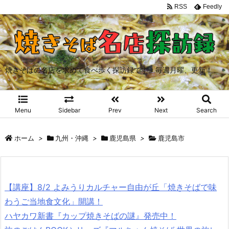
RSS
Feedly
焼きそばの名店を求めて食べ歩く探訪録です。毎週月曜、更新！
Menu
Sidebar
Prev
Next
Search
ホーム
>
九州・沖縄
>
鹿児島県
>
鹿児島市
【講座】8/2 よみうりカルチャー自由が丘「焼きそばで味
わうご当地食文化」開講！
ハヤカワ新書『カップ焼きそばの謎』発売中！