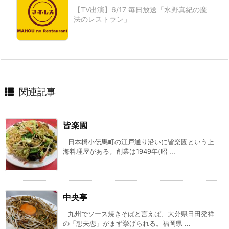
【TV出演】6/17 毎日放送「水野真紀の魔
法のレストラン」
関連記事
皆楽園
日本橋小伝馬町の江戸通り沿いに皆楽園という上
海料理屋がある。創業は1949年(昭 ...
中央亭
九州でソース焼きそばと言えば、大分県日田発祥
の「想夫恋」がまず挙げられる。福岡県 ...