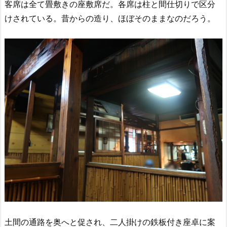
客席は全て畳敷きの座敷席だ。各席は柱と間仕切りで区分
けされている。昔からの造り、ほぼそのままなのだろう。
土間の通路を奥へと促され、二人掛けの鉄板付き座卓に案