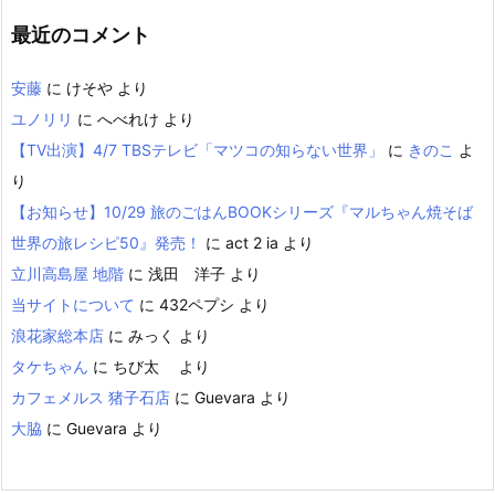
最近のコメント
安藤
に
けそや
より
ユノリリ
に
へべれけ
より
【TV出演】4/7 TBSテレビ「マツコの知らない世界」
に
きのこ
よ
り
【お知らせ】10/29 旅のごはんBOOKシリーズ『マルちゃん焼そば
世界の旅レシピ50』発売！
に
act 2 ia
より
立川高島屋 地階
に
浅田 洋子
より
当サイトについて
に
432ペプシ
より
浪花家総本店
に
みっく
より
タケちゃん
に
ちび太
より
カフェメルス 猪子石店
に
Guevara
より
大脇
に
Guevara
より