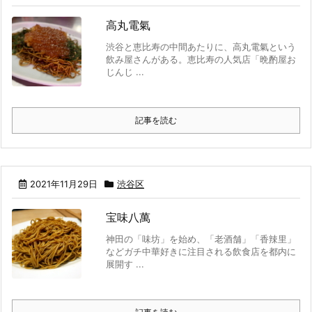
高丸電氣
渋谷と恵比寿の中間あたりに、高丸電氣という
飲み屋さんがある。恵比寿の人気店「晩酌屋お
じんじ ...
記事を読む
2021年11月29日
渋谷区
宝味八萬
神田の「味坊」を始め、「老酒舗」「香辣里」
などガチ中華好きに注目される飲食店を都内に
展開す ...