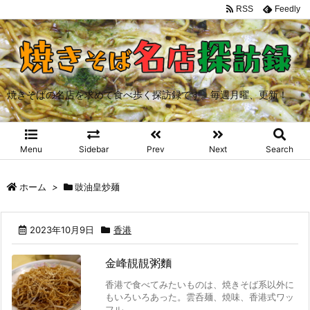
RSS
Feedly
焼きそばの名店を求めて食べ歩く探訪録です。毎週月曜、更新！
Menu
Sidebar
Prev
Next
Search
ホーム
>
豉油皇炒麺
2023年10月9日
香港
金峰靚靚粥麵
香港で食べてみたいものは、焼きそば系以外に
もいろいろあった。雲呑麺、焼味、香港式ワッ
フル、 ...