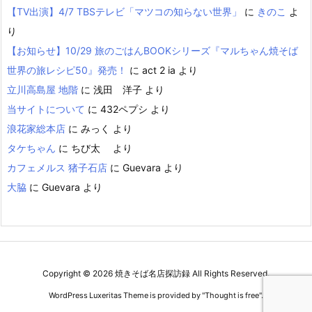
【TV出演】4/7 TBSテレビ「マツコの知らない世界」
に
きのこ
よ
り
【お知らせ】10/29 旅のごはんBOOKシリーズ『マルちゃん焼そば
世界の旅レシピ50』発売！
に
act 2 ia
より
立川高島屋 地階
に
浅田 洋子
より
当サイトについて
に
432ペプシ
より
浪花家総本店
に
みっく
より
タケちゃん
に
ちび太
より
カフェメルス 猪子石店
に
Guevara
より
大脇
に
Guevara
より
Copyright ©
2026
焼きそば名店探訪録
All Rights Reserved.
WordPress Luxeritas Theme is provided by "
Thought is free
".