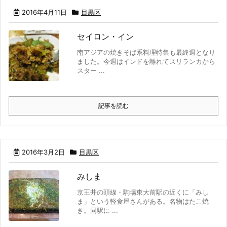
2016年4月11日
目黒区
セイロン・イン
南アジアの焼きそば系料理特集も最終週となり
ました。今週はインドを離れてスリランカから
スター ...
記事を読む
2016年3月2日
目黒区
みしま
京王井の頭線・駒場東大前駅の近くに「みし
ま」という軽食屋さんがある。名物はたこ焼
き。同駅に ...