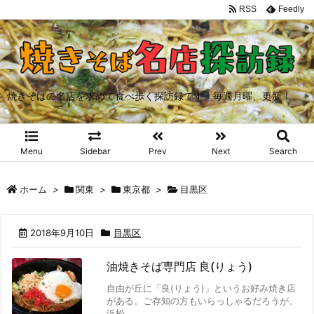
RSS
Feedly
焼きそばの名店を求めて食べ歩く探訪録です。毎週月曜、更新！
Menu
Sidebar
Prev
Next
Search
ホーム
>
関東
>
東京都
>
目黒区
2018年9月10日
目黒区
油焼きそば専門店 良(りょう)
自由が丘に「良(りょう)」というお好み焼き店
がある。ご存知の方もいらっしゃるだろうが、
浜松 ...