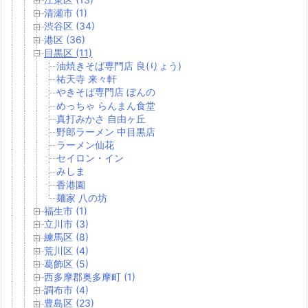
清瀬市 (1)
渋谷区 (34)
港区 (36)
目黒区 (11)
油焼きそば専門店 良(りょう)
祐天寺 来々軒
やきそば専門店 ぼんの
めっちゃ らんまん食堂
真打みかさ 自由ヶ丘
野郎ラーメン 中目黒店
ラーメン仙花
セイロン・イン
みしま
香港園
麺家 八の坊
福生市 (1)
立川市 (3)
練馬区 (8)
荒川区 (4)
葛飾区 (5)
西多摩郡奥多摩町 (1)
調布市 (4)
豊島区 (23)