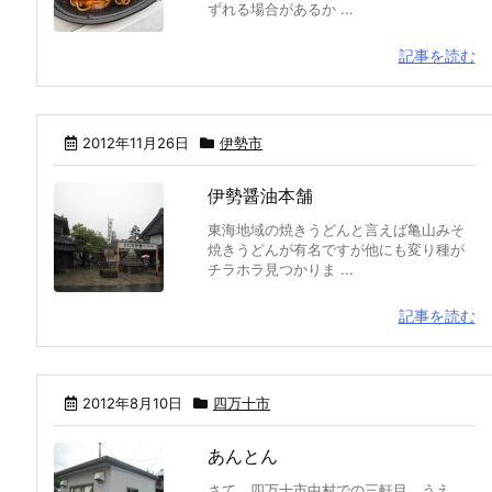
ずれる場合があるか ...
記事を読む
2012年11月26日
伊勢市
伊勢醤油本舗
東海地域の焼きうどんと言えば亀山みそ
焼きうどんが有名ですが他にも変り種が
チラホラ見つかりま ...
記事を読む
2012年8月10日
四万十市
あんとん
さて、四万十市中村での三軒目。うえ