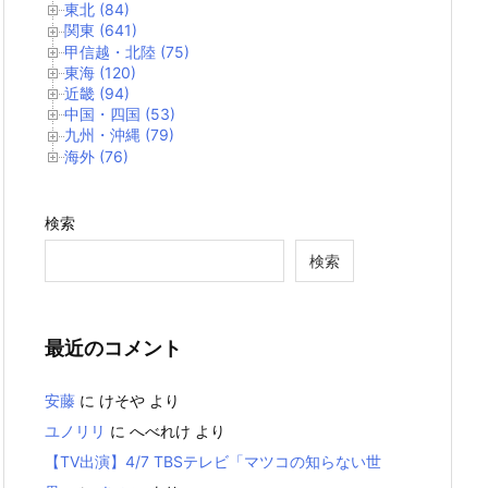
東北 (84)
関東 (641)
甲信越・北陸 (75)
東海 (120)
近畿 (94)
中国・四国 (53)
九州・沖縄 (79)
海外 (76)
検索
検索
最近のコメント
安藤
に
けそや
より
ユノリリ
に
へべれけ
より
【TV出演】4/7 TBSテレビ「マツコの知らない世