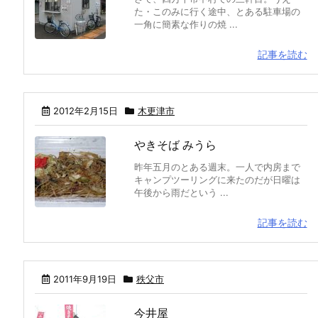
た・このみに行く途中、とある駐車場の
一角に簡素な作りの焼 ...
記事を読む
2012年2月15日
木更津市
やきそば みうら
昨年五月のとある週末。一人で内房まで
キャンプツーリングに来たのだが日曜は
午後から雨だという ...
記事を読む
2011年9月19日
秩父市
今井屋