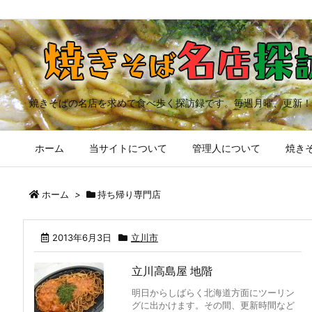
焼きそばの名店を求めて食べ歩く探訪録です。毎週月曜、更新！
ホーム
当サイトについて
管理人について
焼きそ
ホーム
>
持ち帰り専門店
2013年6月3日
立川市
立川高島屋 地階
明日からしばらく北海道方面にツーリン
グに出かけます。その間、更新時間など