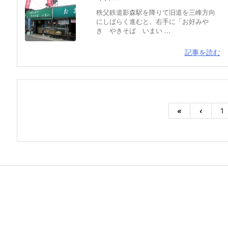
秩父鉄道影森駅を降りて旧道を三峰方向
にしばらく進むと、右手に「お好みや
き やきそば いまい ...
記事を読む
«
‹
1