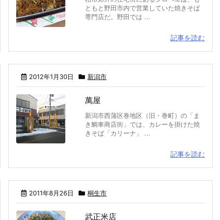
ともと野田市内で営業していた焼きそば
専門店だ。野田では ...
記事を読む
2012年1月30日
新潟市
萬屋
新潟市西蒲区巻地区（旧・巻町）の「ま
き鯛車商店街」では、カレーを掛けた焼
きそば「カリーナ」 ...
記事を読む
2011年8月26日
桐生市
武正米店