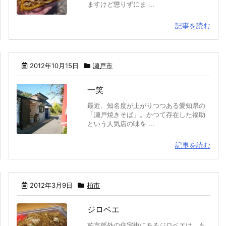
ますけど懲りずにま ...
記事を読む
2012年10月15日
瀬戸市
一笑
最近、知名度が上がりつつある愛知県の
「瀬戸焼きそば」。かつて存在した福助
という人気店の味を ...
記事を読む
2012年3月9日
柏市
ジロベエ
柏市郊外の住宅街にあるジロベエは、も