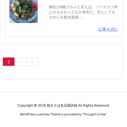
桐生のB級グルメと言えば、ソースカツ丼
にひもかわうどんが有名だ。市としても
それらを観光資源 ...
記事を読む
2
›
»
Copyright ©
2026
焼きそば名店探訪録
All Rights Reserved.
WordPress Luxeritas Theme is provided by "
Thought is free
".