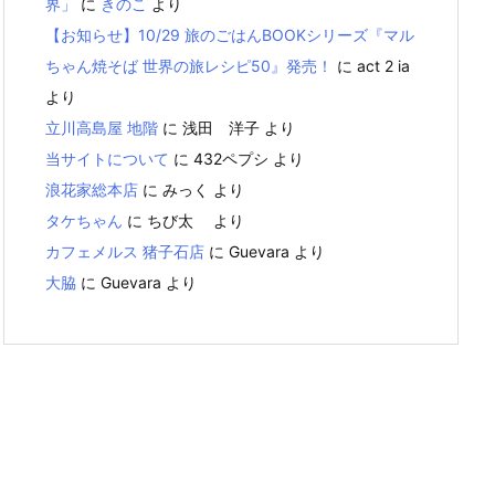
界」
に
きのこ
より
【お知らせ】10/29 旅のごはんBOOKシリーズ『マル
ちゃん焼そば 世界の旅レシピ50』発売！
に
act 2 ia
より
立川高島屋 地階
に
浅田 洋子
より
当サイトについて
に
432ペプシ
より
浪花家総本店
に
みっく
より
タケちゃん
に
ちび太
より
カフェメルス 猪子石店
に
Guevara
より
大脇
に
Guevara
より