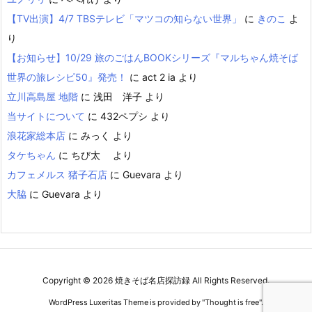
【TV出演】4/7 TBSテレビ「マツコの知らない世界」
に
きのこ
よ
り
【お知らせ】10/29 旅のごはんBOOKシリーズ『マルちゃん焼そば
世界の旅レシピ50』発売！
に
act 2 ia
より
立川高島屋 地階
に
浅田 洋子
より
当サイトについて
に
432ペプシ
より
浪花家総本店
に
みっく
より
タケちゃん
に
ちび太
より
カフェメルス 猪子石店
に
Guevara
より
大脇
に
Guevara
より
Copyright ©
2026
焼きそば名店探訪録
All Rights Reserved.
WordPress Luxeritas Theme is provided by "
Thought is free
".