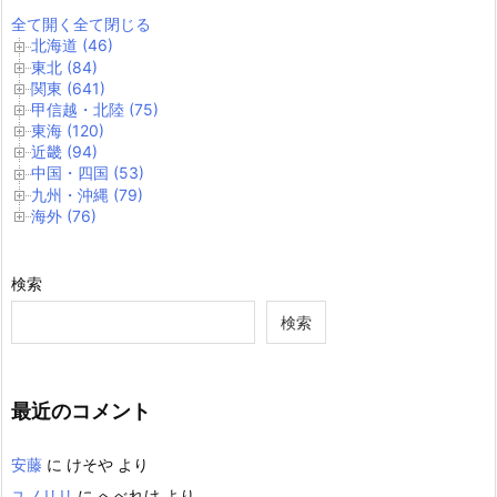
全て開く
全て閉じる
北海道 (46)
東北 (84)
関東 (641)
甲信越・北陸 (75)
東海 (120)
近畿 (94)
中国・四国 (53)
九州・沖縄 (79)
海外 (76)
検索
検索
最近のコメント
安藤
に
けそや
より
ユノリリ
に
へべれけ
より