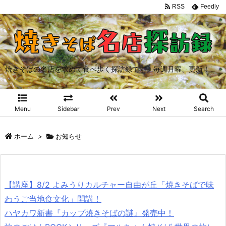
RSS
Feedly
焼きそばの名店を求めて食べ歩く探訪録です。毎週月曜、更新！
Menu
Sidebar
Prev
Next
Search
ホーム
>
お知らせ
【講座】8/2 よみうりカルチャー自由が丘「焼きそばで味
わうご当地食文化」開講！
ハヤカワ新書『カップ焼きそばの謎』発売中！