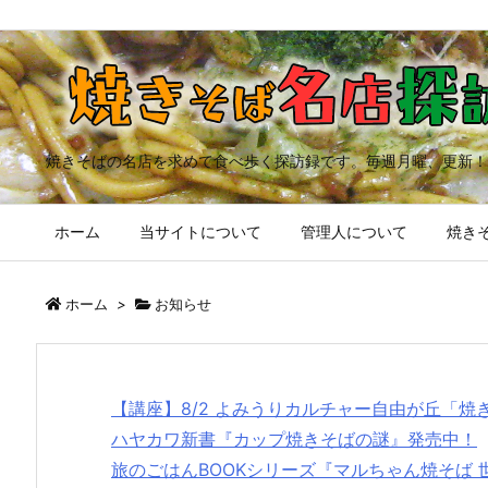
焼きそばの名店を求めて食べ歩く探訪録です。毎週月曜、更新！
ホーム
当サイトについて
管理人について
焼きそ
ホーム
>
お知らせ
【講座】8/2 よみうりカルチャー自由が丘「
ハヤカワ新書『カップ焼きそばの謎』発売中！
旅のごはんBOOKシリーズ『マルちゃん焼そば 