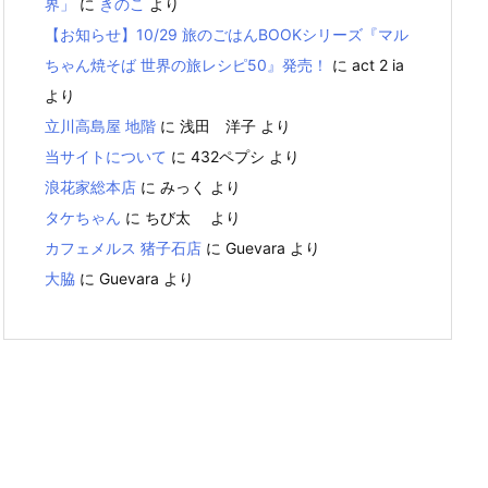
界」
に
きのこ
より
【お知らせ】10/29 旅のごはんBOOKシリーズ『マル
ちゃん焼そば 世界の旅レシピ50』発売！
に
act 2 ia
より
立川高島屋 地階
に
浅田 洋子
より
当サイトについて
に
432ペプシ
より
浪花家総本店
に
みっく
より
タケちゃん
に
ちび太
より
カフェメルス 猪子石店
に
Guevara
より
大脇
に
Guevara
より