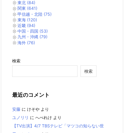
東北 (84)
関東 (641)
甲信越・北陸 (75)
東海 (120)
近畿 (94)
中国・四国 (53)
九州・沖縄 (79)
海外 (76)
検索
検索
最近のコメント
安藤
に
けそや
より
ユノリリ
に
へべれけ
より
【TV出演】4/7 TBSテレビ「マツコの知らない世