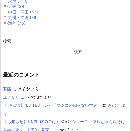
東海 (120)
近畿 (94)
中国・四国 (53)
九州・沖縄 (79)
海外 (76)
検索
検索
最近のコメント
安藤
に
けそや
より
ユノリリ
に
へべれけ
より
【TV出演】4/7 TBSテレビ「マツコの知らない世界」
に
きのこ
よ
り
【お知らせ】10/29 旅のごはんBOOKシリーズ『マルちゃん焼そば
世界の旅レシピ50』発売！
に
act 2 ia
より