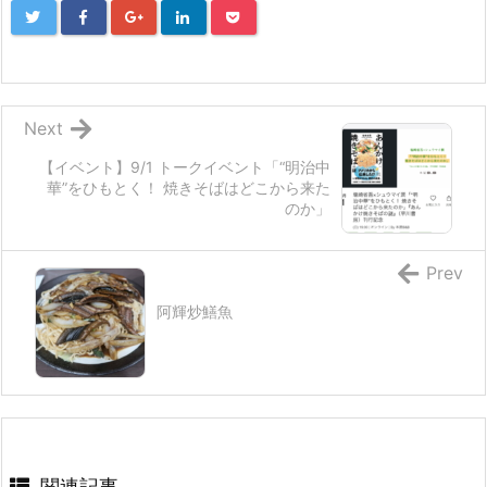
Next
【イベント】9/1 トークイベント「“明治中
華”をひもとく！ 焼きそばはどこから来た
のか」
Prev
阿輝炒鱔魚
関連記事