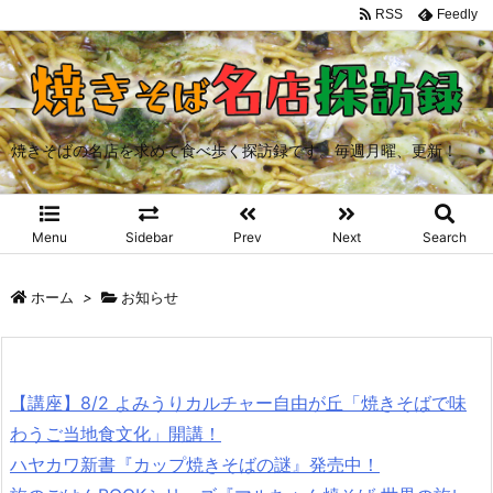
RSS
Feedly
焼きそばの名店を求めて食べ歩く探訪録です。毎週月曜、更新！
Menu
Sidebar
Prev
Next
Search
ホーム
>
お知らせ
【講座】8/2 よみうりカルチャー自由が丘「焼きそばで味
わうご当地食文化」開講！
ハヤカワ新書『カップ焼きそばの謎』発売中！