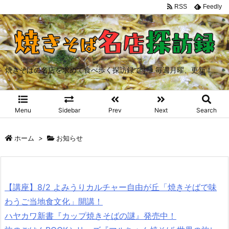
RSS
Feedly
焼きそばの名店を求めて食べ歩く探訪録です。毎週月曜、更新！
Menu
Sidebar
Prev
Next
Search
ホーム
>
お知らせ
【講座】8/2 よみうりカルチャー自由が丘「焼きそばで味
わうご当地食文化」開講！
ハヤカワ新書『カップ焼きそばの謎』発売中！