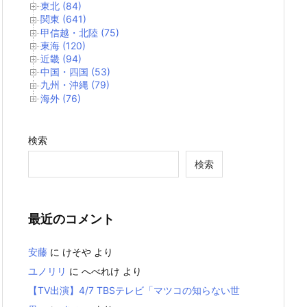
東北 (84)
関東 (641)
甲信越・北陸 (75)
東海 (120)
近畿 (94)
中国・四国 (53)
九州・沖縄 (79)
海外 (76)
検索
検索
最近のコメント
安藤
に
けそや
より
ユノリリ
に
へべれけ
より
【TV出演】4/7 TBSテレビ「マツコの知らない世