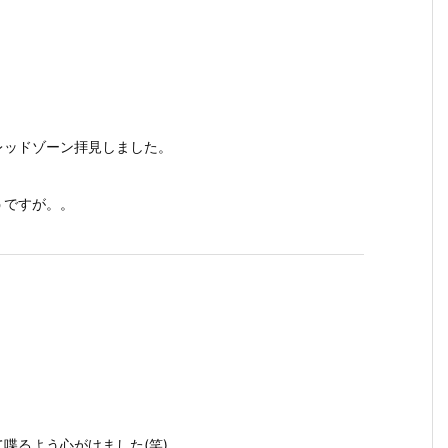
レッドゾーン拝見しました。
うですが。。
喋るよう心がけました(笑)