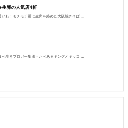
+生卵の人気店4軒
いわ！モチモチ麺に生卵を絡めた大阪焼きそば ...
べ歩きブロガー集団・たべあるキングとキッコ ...