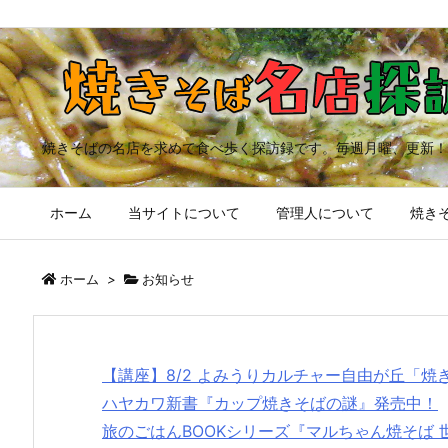
焼きそばの名店を求めて食べ歩く探訪録です。毎週月曜、更新！
ホーム
当サイトについて
管理人について
焼きそ
ホーム
>
お知らせ
【講座】8/2 よみうりカルチャー自由が丘「
ハヤカワ新書『カップ焼きそばの謎』発売中！
旅のごはんBOOKシリーズ『マルちゃん焼そば 