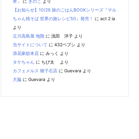
界」
に
きのこ
より
【お知らせ】10/29 旅のごはんBOOKシリーズ『マル
ちゃん焼そば 世界の旅レシピ50』発売！
に
act 2 ia
より
立川高島屋 地階
に
浅田 洋子
より
当サイトについて
に
432ペプシ
より
浪花家総本店
に
みっく
より
タケちゃん
に
ちび太
より
カフェメルス 猪子石店
に
Guevara
より
大脇
に
Guevara
より