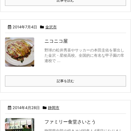
記事を読む
2014年7月4日
金沢市
ニコニコ屋
野球の松井秀喜やサッカーの本田圭佑を輩出し
た金沢・星稜高校。全国的に有名な甲子園の常
連校で ...
記事を読む
2014年4月28日
静岡市
ファミリー食堂さいとう
静岡県中部の焼きそば特集も4週目になりまし