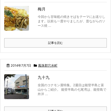
梅月
今回から甘味処の焼きそばをテーマにお送りし
ます。以前も一度やりましたが、昔ながらのソ
ース焼 ...
記事を読む
2014年7月7日
鳳珠郡穴水町
九十九
全国のコナモン屋特集。2週目は能登半島と富
山からご紹介。 能登半島の七尾湾は、能登島で
外洋 ...