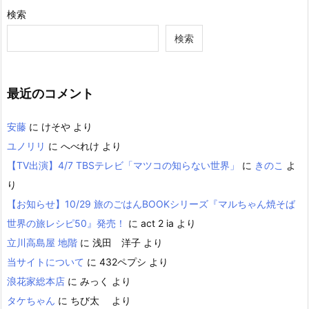
検索
検索
最近のコメント
安藤
に
けそや
より
ユノリリ
に
へべれけ
より
【TV出演】4/7 TBSテレビ「マツコの知らない世界」
に
きのこ
よ
り
【お知らせ】10/29 旅のごはんBOOKシリーズ『マルちゃん焼そば
世界の旅レシピ50』発売！
に
act 2 ia
より
立川高島屋 地階
に
浅田 洋子
より
当サイトについて
に
432ペプシ
より
浪花家総本店
に
みっく
より
タケちゃん
に
ちび太
より