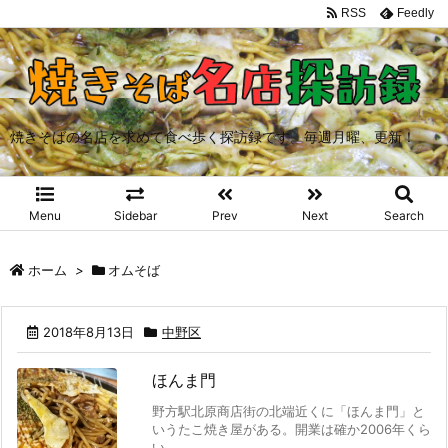
RSS
Feedly
焼きそばの名店を求めて食べ歩く探訪録です。毎週月曜、更新！
Menu
Sidebar
Prev
Next
Search
ホーム
>
オムそば
2018年8月13日
中野区
ほんま門
野方駅北原商店街の北端近くに「ほんま門」と
いうたこ焼き屋がある。開業は確か2006年くら
い ...