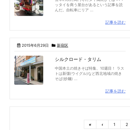
ッタイを商う屋台があるという記事を読
んだ。自転車にリア ...
記事を読む
2015年6月29日
新宿区
シルクロード・タリム
中国本土の焼きそば特集、10週目！ ラス
トは新彊(ウイグル)など西北地域の焼き
そば(炒麺) ...
記事を読む
«
‹
1
2