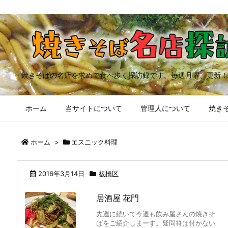
焼きそばの名店を求めて食べ歩く探訪録です。毎週月曜、更新！
ホーム
当サイトについて
管理人について
焼きそ
ホーム
>
エスニック料理
2016年3月14日
板橋区
居酒屋 花門
先週に続いて今週も飲み屋さんの焼きそ
ばをご紹介しまーす。疑問符は付かない