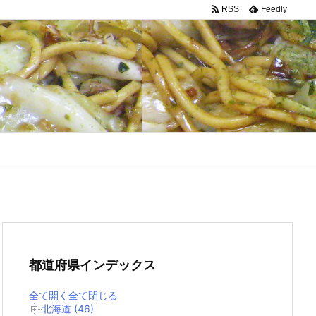
RSS
Feedly
都道府県インデックス
全て開く
全て閉じる
北海道 (46)