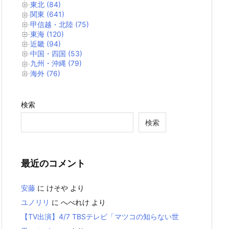
東北 (84)
関東 (641)
甲信越・北陸 (75)
東海 (120)
近畿 (94)
中国・四国 (53)
九州・沖縄 (79)
海外 (76)
検索
検索
最近のコメント
安藤
に
けそや
より
ユノリリ
に
へべれけ
より
【TV出演】4/7 TBSテレビ「マツコの知らない世