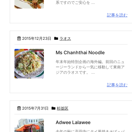
系ですのでご安心を ...
記事を読む
2015年12月23日
ラオス
Ms Chanhthai Noodle
年末年始特別企画の海外編。前回のニュ
ージーランドから一気に移動して東南ア
ジアのラオスです。 ...
記事を読む
2015年7月31日
杉並区
Adwee Lalawee
去年の秋に高円寺にタイ風焼きそば＝パ