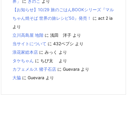
界」
に
きのこ
より
【お知らせ】10/29 旅のごはんBOOKシリーズ『マル
ちゃん焼そば 世界の旅レシピ50』発売！
に
act 2 ia
より
立川高島屋 地階
に
浅田 洋子
より
当サイトについて
に
432ペプシ
より
浪花家総本店
に
みっく
より
タケちゃん
に
ちび太
より
カフェメルス 猪子石店
に
Guevara
より
大脇
に
Guevara
より