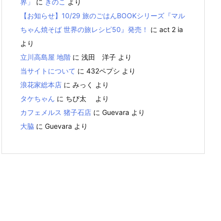
界」
に
きのこ
より
【お知らせ】10/29 旅のごはんBOOKシリーズ『マル
ちゃん焼そば 世界の旅レシピ50』発売！
に
act 2 ia
より
立川高島屋 地階
に
浅田 洋子
より
当サイトについて
に
432ペプシ
より
浪花家総本店
に
みっく
より
タケちゃん
に
ちび太
より
カフェメルス 猪子石店
に
Guevara
より
大脇
に
Guevara
より