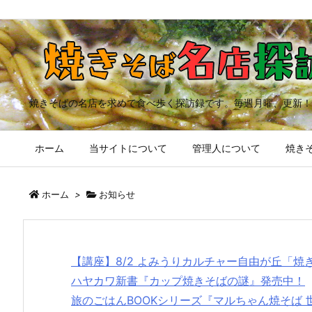
焼きそばの名店を求めて食べ歩く探訪録です。毎週月曜、更新！
ホーム
当サイトについて
管理人について
焼きそ
ホーム
>
お知らせ
【講座】8/2 よみうりカルチャー自由が丘「
ハヤカワ新書『カップ焼きそばの謎』発売中！
旅のごはんBOOKシリーズ『マルちゃん焼そば 