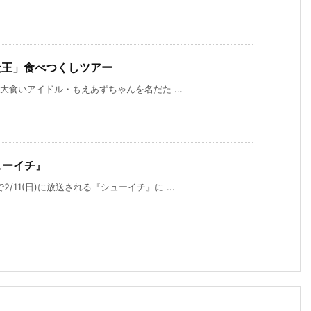
四天王」食べつくしツアー
の大食いアイドル・もえあずちゃんを名だた ...
ューイチ』
11(日)に放送される『シューイチ』に ...