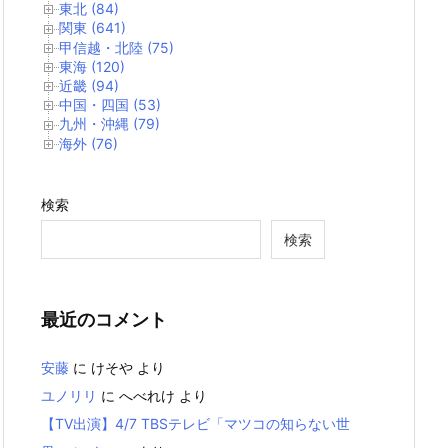
東北 (84)
関東 (641)
甲信越・北陸 (75)
東海 (120)
近畿 (94)
中国・四国 (53)
九州・沖縄 (79)
海外 (76)
検索
検索
最近のコメント
安藤
に
けそや
より
ユノリリ
に
へべれけ
より
【TV出演】4/7 TBSテレビ「マツコの知らない世