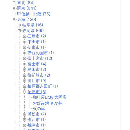
東北 (84)
関東 (641)
甲信越・北陸 (75)
東海 (120)
岐阜県 (16)
静岡県 (69)
三島市 (2)
下田市 (1)
伊東市 (1)
伊豆の国市 (1)
富士宮市 (12)
富士市 (4)
島田市 (2)
御前崎市 (2)
掛川市 (9)
榛原郡吉田町 (1)
沼津市 (3)
珈琲屋ぼあ 大岡店
お好み焼 さか井
火の車
浜松市 (7)
湖西市 (1)
焼津市 (1)