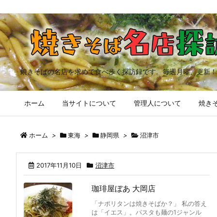
焼きそばの名店を求めて食べ歩く探訪録です。毎週月曜、更新！
ホーム
当サイトについて
管理人について
焼きそ
ホーム
>
東海
>
静岡県
>
沼津市
2017年11月10日
沼津市
珈琲屋ぼあ 大岡店
「ナポリタンは焼きそばか？」 私の答え
は「イエス」。パスタも麺の1ジャンル