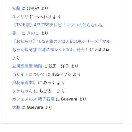
安藤
に
けそや
より
ユノリリ
に
へべれけ
より
【TV出演】4/7 TBSテレビ「マツコの知らない世
界」
に
きのこ
より
【お知らせ】10/29 旅のごはんBOOKシリーズ『マル
ちゃん焼そば 世界の旅レシピ50』発売！
に
act 2 ia
より
立川高島屋 地階
に
浅田 洋子
より
当サイトについて
に
432ペプシ
より
浪花家総本店
に
みっく
より
タケちゃん
に
ちび太
より
カフェメルス 猪子石店
に
Guevara
より
大脇
に
Guevara
より