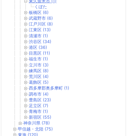
東久留米市 (1)
くぼた
板橋区 (6)
武蔵野市 (6)
江戸川区 (8)
江東区 (13)
清瀬市 (1)
渋谷区 (34)
港区 (36)
目黒区 (11)
福生市 (1)
立川市 (3)
練馬区 (8)
荒川区 (4)
葛飾区 (5)
西多摩郡奥多摩町 (1)
調布市 (4)
豊島区 (23)
足立区 (7)
青梅市 (1)
新宿区 (55)
神奈川県 (78)
甲信越・北陸 (75)
東海 (120)