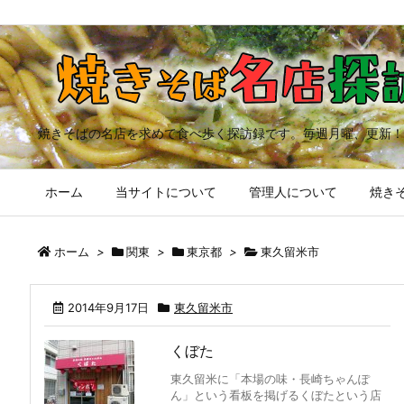
焼きそばの名店を求めて食べ歩く探訪録です。毎週月曜、更新！
ホーム
当サイトについて
管理人について
焼きそ
ホーム
>
関東
>
東京都
>
東久留米市
2014年9月17日
東久留米市
くぼた
東久留米に「本場の味・長崎ちゃんぽ
ん」という看板を掲げるくぼたという店