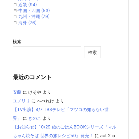
近畿 (94)
中国・四国 (53)
九州・沖縄 (79)
海外 (76)
検索
検索
最近のコメント
安藤
に
けそや
より
ユノリリ
に
へべれけ
より
【TV出演】4/7 TBSテレビ「マツコの知らない世
界」
に
きのこ
より
【お知らせ】10/29 旅のごはんBOOKシリーズ『マル
ちゃん焼そば 世界の旅レシピ50』発売！
に
act 2 ia