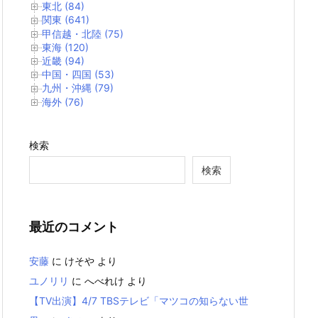
東北 (84)
関東 (641)
甲信越・北陸 (75)
東海 (120)
近畿 (94)
中国・四国 (53)
九州・沖縄 (79)
海外 (76)
検索
検索
最近のコメント
安藤
に
けそや
より
ユノリリ
に
へべれけ
より
【TV出演】4/7 TBSテレビ「マツコの知らない世