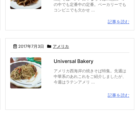
の中でも定番中の定番。ベーカリーでも
コンビニでも欠かせ ...
記事を読む
2017年7月3日
アメリカ
Universal Bakery
アメリカ西海岸の焼きそば特集。先週は
中華系のあれこれをご紹介しましたが、
今週はラテンアメリ ...
記事を読む