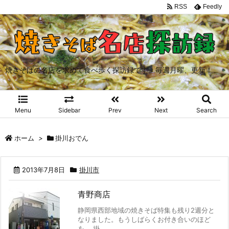
RSS
Feedly
焼きそばの名店を求めて食べ歩く探訪録です。毎週月曜、更新！
Menu
Sidebar
Prev
Next
Search
ホーム
>
掛川おでん
2013年7月8日
掛川市
青野商店
静岡県西部地域の焼きそば特集も残り2週分と
なりました。もうしばらくお付き合いのほど
を。 掛 ...