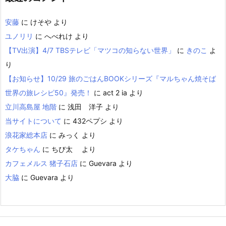
安藤
に
けそや
より
ユノリリ
に
へべれけ
より
【TV出演】4/7 TBSテレビ「マツコの知らない世界」
に
きのこ
よ
り
【お知らせ】10/29 旅のごはんBOOKシリーズ『マルちゃん焼そば
世界の旅レシピ50』発売！
に
act 2 ia
より
立川高島屋 地階
に
浅田 洋子
より
当サイトについて
に
432ペプシ
より
浪花家総本店
に
みっく
より
タケちゃん
に
ちび太
より
カフェメルス 猪子石店
に
Guevara
より
大脇
に
Guevara
より