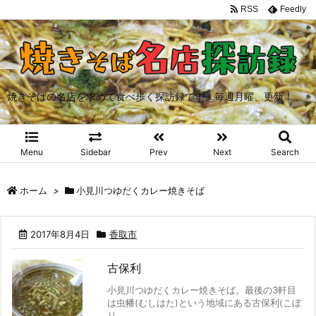
RSS
Feedly
焼きそばの名店を求めて食べ歩く探訪録です。毎週月曜、更新！
Menu
Sidebar
Prev
Next
Search
ホーム
>
小見川つゆだくカレー焼きそば
2017年8月4日
香取市
古保利
小見川つゆだくカレー焼きそば。最後の3軒目
は虫幡(むしはた)という地域にある古保利(こぼ
り ...