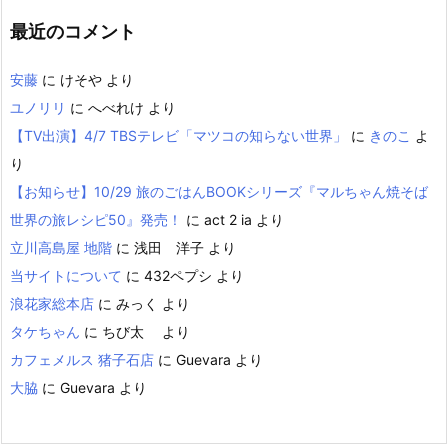
最近のコメント
安藤
に
けそや
より
ユノリリ
に
へべれけ
より
【TV出演】4/7 TBSテレビ「マツコの知らない世界」
に
きのこ
よ
り
【お知らせ】10/29 旅のごはんBOOKシリーズ『マルちゃん焼そば
世界の旅レシピ50』発売！
に
act 2 ia
より
立川高島屋 地階
に
浅田 洋子
より
当サイトについて
に
432ペプシ
より
浪花家総本店
に
みっく
より
タケちゃん
に
ちび太
より
カフェメルス 猪子石店
に
Guevara
より
大脇
に
Guevara
より