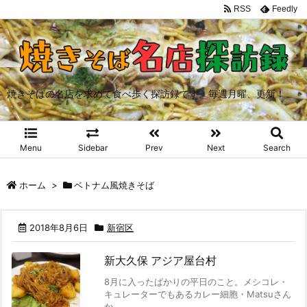
RSS
Feedly
焼きそばの名店を求めて食べ歩く探訪録です。毎週月曜、更新！
Menu
Sidebar
Prev
Next
Search
ホーム
>
ベトナム風焼きそば
2018年8月6日
新宿区
新大久保 アジア屋台村
8月に入ったばかりの平日のこと。メシコレ・
キュレーターでもあるカレー細胞・Matsuさん
か ...