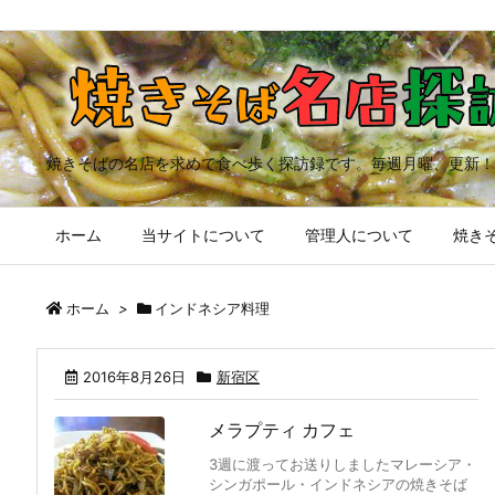
焼きそばの名店を求めて食べ歩く探訪録です。毎週月曜、更新！
ホーム
当サイトについて
管理人について
焼きそ
ホーム
>
インドネシア料理
2016年8月26日
新宿区
メラプティ カフェ
3週に渡ってお送りしましたマレーシア・
シンガポール・インドネシアの焼きそば