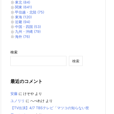
東北 (84)
関東 (641)
甲信越・北陸 (75)
東海 (120)
近畿 (94)
中国・四国 (53)
九州・沖縄 (79)
海外 (76)
検索
検索
最近のコメント
安藤
に
けそや
より
ユノリリ
に
へべれけ
より
【TV出演】4/7 TBSテレビ「マツコの知らない世