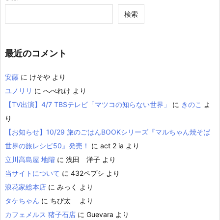
検索
最近のコメント
安藤
に
けそや
より
ユノリリ
に
へべれけ
より
【TV出演】4/7 TBSテレビ「マツコの知らない世界」
に
きのこ
よ
り
【お知らせ】10/29 旅のごはんBOOKシリーズ『マルちゃん焼そば
世界の旅レシピ50』発売！
に
act 2 ia
より
立川高島屋 地階
に
浅田 洋子
より
当サイトについて
に
432ペプシ
より
浪花家総本店
に
みっく
より
タケちゃん
に
ちび太
より
カフェメルス 猪子石店
に
Guevara
より