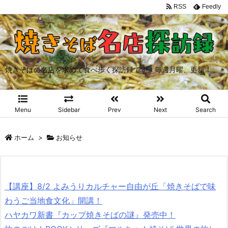
RSS
Feedly
焼きそばの名店を求めて食べ歩く探訪録です。毎週月曜、更新！
Menu
Sidebar
Prev
Next
Search
ホーム
>
お知らせ
【講座】8/2 よみうりカルチャー自由が丘「焼きそばで味
わうご当地食文化」開講！
ハヤカワ新書『カップ焼きそばの謎』発売中！