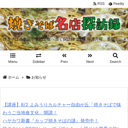
RSS
Feedly
焼きそばの名店を求めて食べ歩く探訪録です。毎週月曜、更新！
Menu
Sidebar
Prev
Next
Search
ホーム
>
お知らせ
【講座】8/2 よみうりカルチャー自由が丘「焼きそばで味
わうご当地食文化」開講！
ハヤカワ新書『カップ焼きそばの謎』発売中！