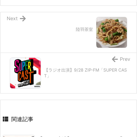
Next
陸羽茶室
Prev
【ラジオ出演】9/28 ZIP-FM「SUPER CAS
T」
関連記事