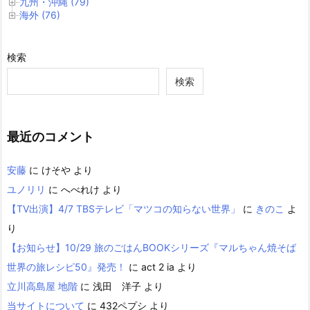
九州・沖縄 (79)
海外 (76)
検索
検索
最近のコメント
安藤
に
けそや
より
ユノリリ
に
へべれけ
より
【TV出演】4/7 TBSテレビ「マツコの知らない世界」
に
きのこ
よ
り
【お知らせ】10/29 旅のごはんBOOKシリーズ『マルちゃん焼そば
世界の旅レシピ50』発売！
に
act 2 ia
より
立川高島屋 地階
に
浅田 洋子
より
当サイトについて
に
432ペプシ
より