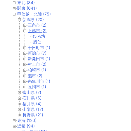
東北 (84)
関東 (641)
甲信越・北陸 (75)
新潟県 (20)
三条市 (2)
上越市 (2)
ひろ坊
蝦仁
十日町市 (1)
新潟市 (7)
新発田市 (1)
村上市 (2)
柏崎市 (1)
燕市 (2)
糸魚川市 (1)
長岡市 (1)
富山県 (7)
石川県 (6)
福井県 (4)
山梨県 (17)
長野県 (21)
東海 (120)
近畿 (94)