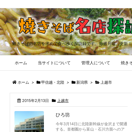
焼きそばの名店を求めて食べ歩く探訪録です。毎週月曜、更新！
ホーム
当サイトについて
管理人について
焼きそ
ホーム
>
甲信越・北陸
>
新潟県
>
上越市
2015年2月13日
上越市
ひろ坊
今年3月14日に北陸新幹線が金沢まで開通
する。首都圏から富山・石川方面へのア