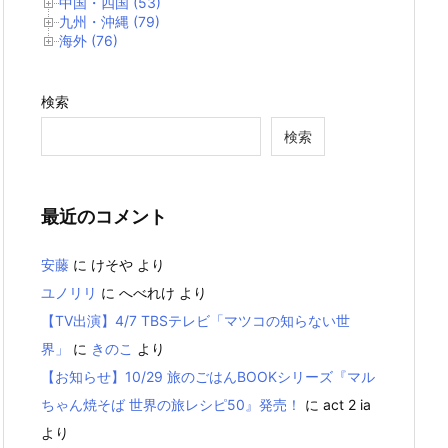
中国・四国 (53)
九州・沖縄 (79)
海外 (76)
検索
検索
最近のコメント
安藤
に
けそや
より
ユノリリ
に
へべれけ
より
【TV出演】4/7 TBSテレビ「マツコの知らない世
界」
に
きのこ
より
【お知らせ】10/29 旅のごはんBOOKシリーズ『マル
ちゃん焼そば 世界の旅レシピ50』発売！
に
act 2 ia
より