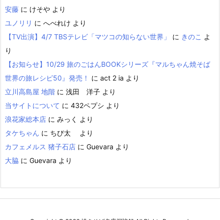
安藤
に
けそや
より
ユノリリ
に
へべれけ
より
【TV出演】4/7 TBSテレビ「マツコの知らない世界」
に
きのこ
よ
り
【お知らせ】10/29 旅のごはんBOOKシリーズ『マルちゃん焼そば
世界の旅レシピ50』発売！
に
act 2 ia
より
立川高島屋 地階
に
浅田 洋子
より
当サイトについて
に
432ペプシ
より
浪花家総本店
に
みっく
より
タケちゃん
に
ちび太
より
カフェメルス 猪子石店
に
Guevara
より
大脇
に
Guevara
より