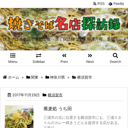
RSS
Feedly
焼きそばの名店を求めて食べ歩く探訪録です。毎週月曜、更新！
Menu
Sidebar
Prev
Next
Search
ホーム
>
関東
>
神奈川県
>
横須賀市
2017年11月29日
横須賀市
蕎麦処 うち田
三浦市の北に位置する横須賀市にも、三浦スタ
イルのカレー焼きうどんを提供する店がある。
三笠公 ...