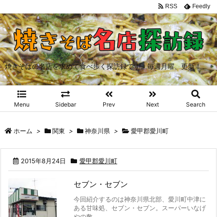
RSS
Feedly
焼きそばの名店を求めて食べ歩く探訪録です。毎週月曜、更新！
Menu
Sidebar
Prev
Next
Search
ホーム
>
関東
>
神奈川県
>
愛甲郡愛川町
2015年8月24日
愛甲郡愛川町
セブン・セブン
今回紹介するのは神奈川県北部、愛川町中津に
ある甘味処、セブン・セブン。スーパーいなげ
やの敷 ...