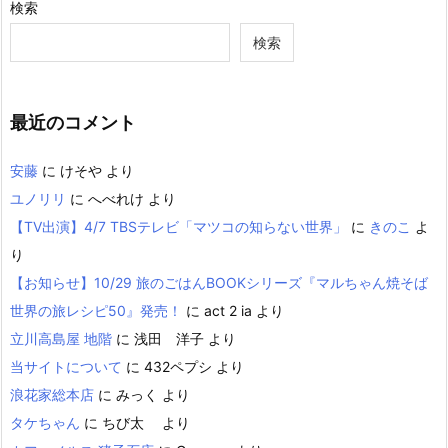
検索
検索
最近のコメント
安藤
に
けそや
より
ユノリリ
に
へべれけ
より
【TV出演】4/7 TBSテレビ「マツコの知らない世界」
に
きのこ
よ
り
【お知らせ】10/29 旅のごはんBOOKシリーズ『マルちゃん焼そば
世界の旅レシピ50』発売！
に
act 2 ia
より
立川高島屋 地階
に
浅田 洋子
より
当サイトについて
に
432ペプシ
より
浪花家総本店
に
みっく
より
タケちゃん
に
ちび太
より