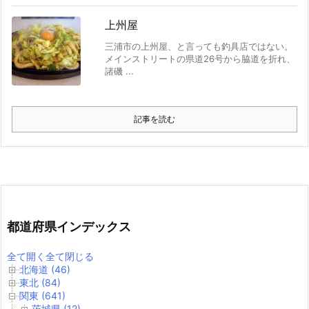
上州屋
三浦市の上州屋、と言っても釣具店ではない。
メインストリートの県道26号から脇道を折れ、
諸磯 ...
記事を読む
都道府県インデックス
全て開く
全て閉じる
北海道 (46)
東北 (84)
関東 (641)
茨城県 (12)