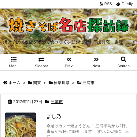
RSS
Feedly
焼きそばの名店を求めて食べ歩く探訪録です。毎週月曜、更新！
Menu
Sidebar
Prev
Next
Search
ホーム
>
関東
>
神奈川県
>
三浦市
2017年11月27日
三浦市
よし乃
今週はカレー焼きうどん！ 三浦半島から2軒、
東京から1軒ご紹介します！ ずいぶん前に、三
浦 ...