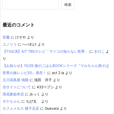
検索
最近のコメント
安藤
に
けそや
より
ユノリリ
に
へべれけ
より
【TV出演】4/7 TBSテレビ「マツコの知らない世界」
に
きのこ
よ
り
【お知らせ】10/29 旅のごはんBOOKシリーズ『マルちゃん焼そば
世界の旅レシピ50』発売！
に
act 2 ia
より
立川高島屋 地階
に
浅田 洋子
より
当サイトについて
に
432ペプシ
より
浪花家総本店
に
みっく
より
タケちゃん
に
ちび太
より
カフェメルス 猪子石店
に
Guevara
より