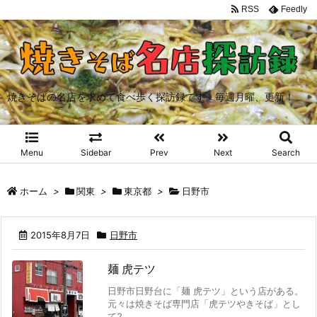
RSS
Feedly
焼きそばの名店を求めて食べ歩く探訪録です。毎週月曜、更新！
Menu
Sidebar
Prev
Next
Search
ホーム
>
関東
>
東京都
>
日野市
2015年8月7日
日野市
麺 虎テツ
日野市日野台に「麺 虎テツ」という店がある。
元々は焼きそば専門店「虎テツやきそば」とし
て2 ...