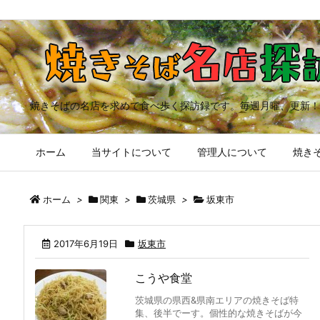
焼きそばの名店を求めて食べ歩く探訪録です。毎週月曜、更新！
ホーム
当サイトについて
管理人について
焼きそ
ホーム
>
関東
>
茨城県
>
坂東市
2017年6月19日
坂東市
こうや食堂
茨城県の県西&県南エリアの焼きそば特
集、後半でーす。個性的な焼きそばが今