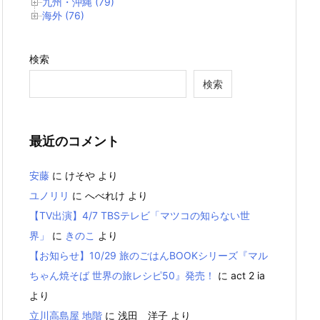
九州・沖縄 (79)
海外 (76)
検索
検索
最近のコメント
安藤
に
けそや
より
ユノリリ
に
へべれけ
より
【TV出演】4/7 TBSテレビ「マツコの知らない世
界」
に
きのこ
より
【お知らせ】10/29 旅のごはんBOOKシリーズ『マル
ちゃん焼そば 世界の旅レシピ50』発売！
に
act 2 ia
より
立川高島屋 地階
に
浅田 洋子
より