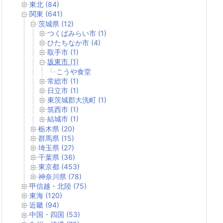
東北 (84)
関東 (641)
茨城県 (12)
つくばみらい市 (1)
ひたちなか市 (4)
取手市 (1)
坂東市 (1)
こうや食堂
常総市 (1)
日立市 (1)
東茨城郡大洗町 (1)
筑西市 (1)
結城市 (1)
栃木県 (20)
群馬県 (15)
埼玉県 (27)
千葉県 (36)
東京都 (453)
神奈川県 (78)
甲信越・北陸 (75)
東海 (120)
近畿 (94)
中国・四国 (53)