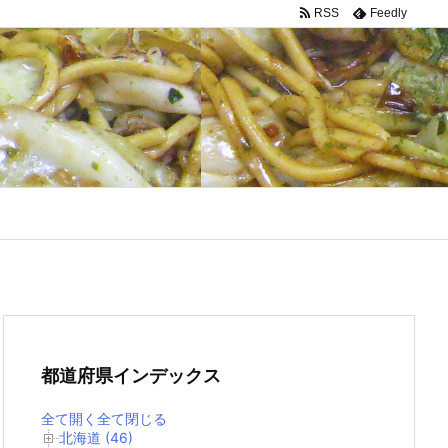
RSS
Feedly
都道府県インデックス
全て開く
全て閉じる
北海道 (46)