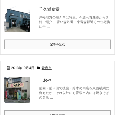
千久満食堂
津軽地方の焼きそば特集。今週も青森市から3
軒ご紹介。 青い森鉄道・東青森駅近くの住宅街
に千 ...
記事を読む
2013年10月4日
青森市
しおや
前回・前々回で後藤・鈴木の両店を東西横綱に
例えたが、それ以外にも青森市内には焼きそば
の名店 ...