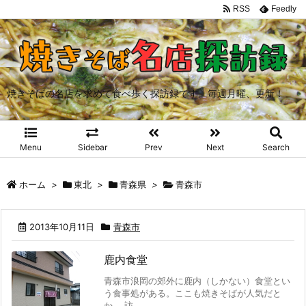
RSS
Feedly
焼きそばの名店を求めて食べ歩く探訪録です。毎週月曜、更新！
Menu
Sidebar
Prev
Next
Search
ホーム
>
東北
>
青森県
>
青森市
2013年10月11日
青森市
鹿内食堂
青森市浪岡の郊外に鹿内（しかない）食堂とい
う食事処がある。ここも焼きそばが人気だと
か。 訪 ...