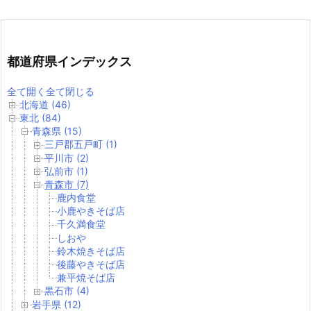
都道府県インデックス
全て開く
全て閉じる
北海道 (46)
東北 (84)
青森県 (15)
三戸郡五戸町 (1)
平川市 (2)
弘前市 (1)
青森市 (7)
鹿内食堂
小鹿やきそば店
千久満食堂
しおや
鈴木焼きそば店
後藤やきそば店
兼平焼そば店
黒石市 (4)
岩手県 (12)