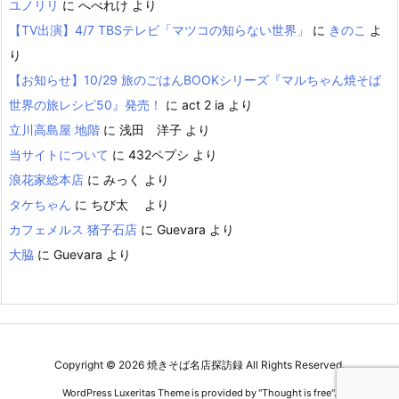
ユノリリ
に
へべれけ
より
【TV出演】4/7 TBSテレビ「マツコの知らない世界」
に
きのこ
よ
り
【お知らせ】10/29 旅のごはんBOOKシリーズ『マルちゃん焼そば
世界の旅レシピ50』発売！
に
act 2 ia
より
立川高島屋 地階
に
浅田 洋子
より
当サイトについて
に
432ペプシ
より
浪花家総本店
に
みっく
より
タケちゃん
に
ちび太
より
カフェメルス 猪子石店
に
Guevara
より
大脇
に
Guevara
より
Copyright ©
2026
焼きそば名店探訪録
All Rights Reserved.
WordPress Luxeritas Theme is provided by "
Thought is free
".