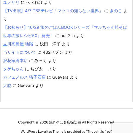
ユノリリ
に
へべれけ
より
【TV出演】4/7 TBSテレビ「マツコの知らない世界」
に
きのこ
よ
り
【お知らせ】10/29 旅のごはんBOOKシリーズ『マルちゃん焼そば
世界の旅レシピ50』発売！
に
act 2 ia
より
立川高島屋 地階
に
浅田 洋子
より
当サイトについて
に
432ペプシ
より
浪花家総本店
に
みっく
より
タケちゃん
に
ちび太
より
カフェメルス 猪子石店
に
Guevara
より
大脇
に
Guevara
より
Copyright ©
2026
焼きそば名店探訪録
All Rights Reserved.
WordPress Luxeritas Theme is provided by "
Thought is free
".