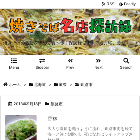
RSS
Feedly
焼きそばの名店を求めて食べ歩く探訪録です。毎週月曜、更新！
Menu
Sidebar
Prev
Next
Search
ホーム
>
北海道
>
道東
>
釧路市
2013年9月18日
釧路市
香林
広大な湿原を縫うように流れ、釧路市街を経て
海へと注ぐ釧路川。夜になればライトアップさ
れた幣 ...