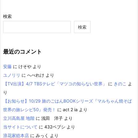
検索
検索
最近のコメント
安藤
に
けそや
より
ユノリリ
に
へべれけ
より
【TV出演】4/7 TBSテレビ「マツコの知らない世界」
に
きのこ
よ
り
【お知らせ】10/29 旅のごはんBOOKシリーズ『マルちゃん焼そば
世界の旅レシピ50』発売！
に
act 2 ia
より
立川高島屋 地階
に
浅田 洋子
より
当サイトについて
に
432ペプシ
より
浪花家総本店
に
みっく
より