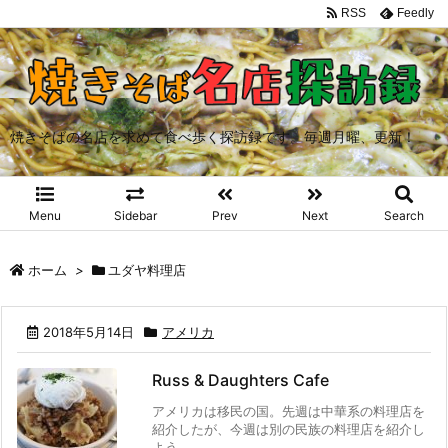
RSS
Feedly
焼きそばの名店を求めて食べ歩く探訪録です。毎週月曜、更新！
Menu
Sidebar
Prev
Next
Search
ホーム
>
ユダヤ料理店
2018年5月14日
アメリカ
Russ & Daughters Cafe
アメリカは移民の国。先週は中華系の料理店を
紹介したが、今週は別の民族の料理店を紹介し
よう。 ...