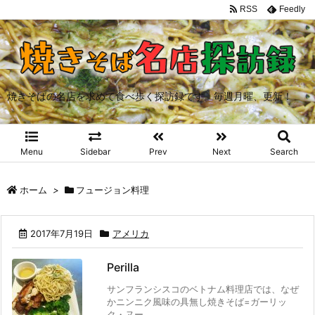
RSS
Feedly
焼きそばの名店を求めて食べ歩く探訪録です。毎週月曜、更新！
Menu
Sidebar
Prev
Next
Search
ホーム
>
フュージョン料理
2017年7月19日
アメリカ
Perilla
サンフランシスコのベトナム料理店では、なぜ
かニンニク風味の具無し焼きそば=ガーリッ
ク・ヌー ...