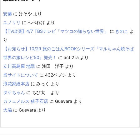
安藤
に
けそや
より
ユノリリ
に
へべれけ
より
【TV出演】4/7 TBSテレビ「マツコの知らない世界」
に
きのこ
よ
り
【お知らせ】10/29 旅のごはんBOOKシリーズ『マルちゃん焼そば
世界の旅レシピ50』発売！
に
act 2 ia
より
立川高島屋 地階
に
浅田 洋子
より
当サイトについて
に
432ペプシ
より
浪花家総本店
に
みっく
より
タケちゃん
に
ちび太
より
カフェメルス 猪子石店
に
Guevara
より
大脇
に
Guevara
より