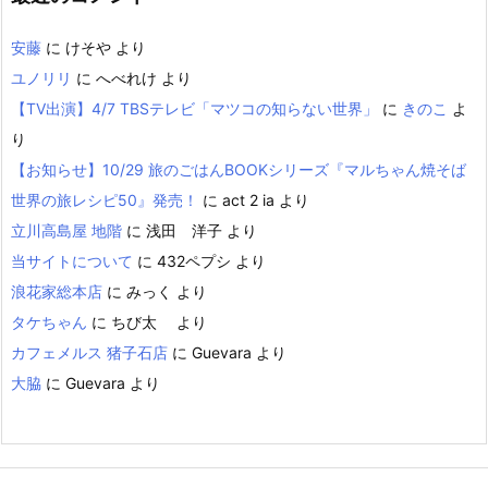
安藤
に
けそや
より
ユノリリ
に
へべれけ
より
【TV出演】4/7 TBSテレビ「マツコの知らない世界」
に
きのこ
よ
り
【お知らせ】10/29 旅のごはんBOOKシリーズ『マルちゃん焼そば
世界の旅レシピ50』発売！
に
act 2 ia
より
立川高島屋 地階
に
浅田 洋子
より
当サイトについて
に
432ペプシ
より
浪花家総本店
に
みっく
より
タケちゃん
に
ちび太
より
カフェメルス 猪子石店
に
Guevara
より
大脇
に
Guevara
より