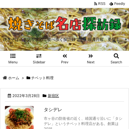
RSS
Feedly
焼きそばの名店を求めて食べ歩く探訪録です。毎週月曜、更新！
Menu
Sidebar
Prev
Next
Search
ホーム
>
チベット料理
2022年3月28日
新宿区
タシデレ
市ヶ谷の防衛省の近く、靖国通り沿いに「タシ
デレ」というチベット料理店がある。創業は
2015 ...