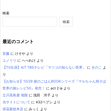
検索
検索
最近のコメント
安藤
に
けそや
より
ユノリリ
に
へべれけ
より
【TV出演】4/7 TBSテレビ「マツコの知らない世界」
に
きのこ
よ
り
【お知らせ】10/29 旅のごはんBOOKシリーズ『マルちゃん焼そば
世界の旅レシピ50』発売！
に
act 2 ia
より
立川高島屋 地階
に
浅田 洋子
より
当サイトについて
に
432ペプシ
より
浪花家総本店
に
みっく
より