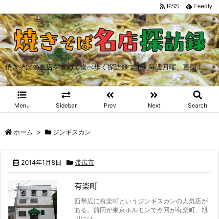
RSS
Feedly
焼きそばの名店を求めて食べ歩く探訪録です。毎週月曜、更新！
Menu
Sidebar
Prev
Next
Search
ホーム
>
ジンギスカン
2014年1月8日
帯広市
有楽町
西帯広に有楽町というジンギスカンの人気店が
ある。前回が東京ホルモンで今回が有楽町、旭
川には ...