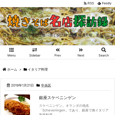
RSS
Feedly
焼きそばの名店を求めて食べ歩く探訪録です。毎週月曜、更新！
Menu
Sidebar
Prev
Next
Search
ホーム
>
イタリア料理
2019年1月21日
中央区
銀座スケベニンゲン
スケベニンゲン。オランダの地名
「Scheveningen」であり、銀座で南イタリア
家庭料理 ...