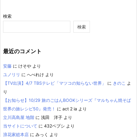
検索
検索
最近のコメント
安藤
に
けそや
より
ユノリリ
に
へべれけ
より
【TV出演】4/7 TBSテレビ「マツコの知らない世界」
に
きのこ
よ
り
【お知らせ】10/29 旅のごはんBOOKシリーズ『マルちゃん焼そば
世界の旅レシピ50』発売！
に
act 2 ia
より
立川高島屋 地階
に
浅田 洋子
より
当サイトについて
に
432ペプシ
より
浪花家総本店
に
みっく
より