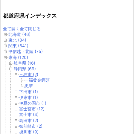
都道府県インデックス
全て開く
全て閉じる
北海道 (46)
東北 (84)
関東 (641)
甲信越・北陸 (75)
東海 (120)
岐阜県 (16)
静岡県 (69)
三島市 (2)
一福黄金饅頭
忠華
下田市 (1)
伊東市 (1)
伊豆の国市 (1)
富士宮市 (12)
富士市 (4)
島田市 (2)
御前崎市 (2)
掛川市 (9)