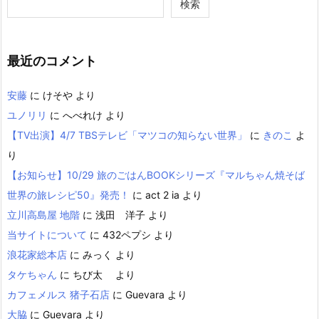
検索
最近のコメント
安藤
に
けそや
より
ユノリリ
に
へべれけ
より
【TV出演】4/7 TBSテレビ「マツコの知らない世界」
に
きのこ
よ
り
【お知らせ】10/29 旅のごはんBOOKシリーズ『マルちゃん焼そば
世界の旅レシピ50』発売！
に
act 2 ia
より
立川高島屋 地階
に
浅田 洋子
より
当サイトについて
に
432ペプシ
より
浪花家総本店
に
みっく
より
タケちゃん
に
ちび太
より
カフェメルス 猪子石店
に
Guevara
より
大脇
に
Guevara
より