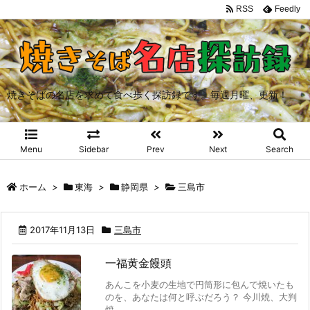
RSS
Feedly
焼きそばの名店を求めて食べ歩く探訪録です。毎週月曜、更新！
Menu
Sidebar
Prev
Next
Search
ホーム
>
東海
>
静岡県
>
三島市
2017年11月13日
三島市
一福黄金饅頭
あんこを小麦の生地で円筒形に包んで焼いたも
のを、あなたは何と呼ぶだろう？ 今川焼、大判
焼、 ...