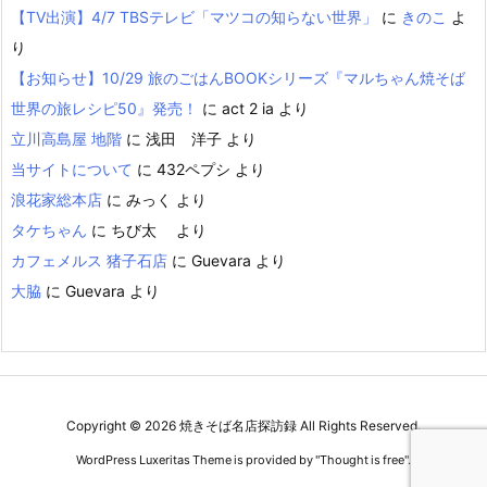
【TV出演】4/7 TBSテレビ「マツコの知らない世界」
に
きのこ
よ
り
【お知らせ】10/29 旅のごはんBOOKシリーズ『マルちゃん焼そば
世界の旅レシピ50』発売！
に
act 2 ia
より
立川高島屋 地階
に
浅田 洋子
より
当サイトについて
に
432ペプシ
より
浪花家総本店
に
みっく
より
タケちゃん
に
ちび太
より
カフェメルス 猪子石店
に
Guevara
より
大脇
に
Guevara
より
Copyright ©
2026
焼きそば名店探訪録
All Rights Reserved.
WordPress Luxeritas Theme is provided by "
Thought is free
".