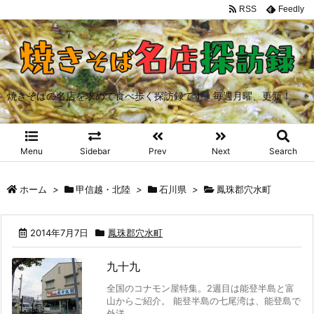
RSS
Feedly
焼きそばの名店を求めて食べ歩く探訪録です。毎週月曜、更新！
Menu
Sidebar
Prev
Next
Search
ホーム
>
甲信越・北陸
>
石川県
>
鳳珠郡穴水町
2014年7月7日
鳳珠郡穴水町
九十九
全国のコナモン屋特集。2週目は能登半島と富
山からご紹介。 能登半島の七尾湾は、能登島で
外洋 ...