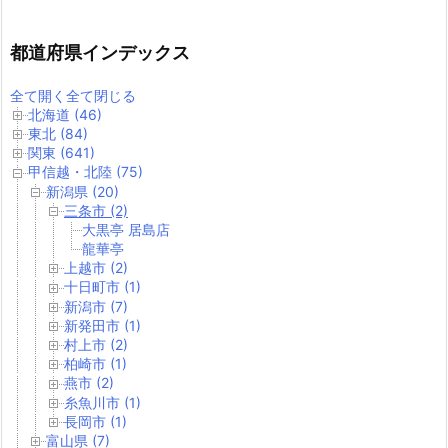
都道府県インデックス
全て開く
全て閉じる
北海道 (46)
東北 (84)
関東 (641)
甲信越・北陸 (75)
新潟県 (20)
三条市 (2)
大黒亭 居島店
龍華亭
上越市 (2)
十日町市 (1)
新潟市 (7)
新発田市 (1)
村上市 (2)
柏崎市 (1)
燕市 (2)
糸魚川市 (1)
長岡市 (1)
富山県 (7)