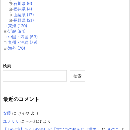
石川県 (6)
福井県 (4)
山梨県 (17)
長野県 (21)
東海 (120)
近畿 (94)
中国・四国 (53)
九州・沖縄 (79)
海外 (76)
検索
検索
最近のコメント
安藤
に
けそや
より
ユノリリ
に
へべれけ
より
【TV出演】4/7 TBSテレビ「マツコの知らない世界」
に
きのこ
よ