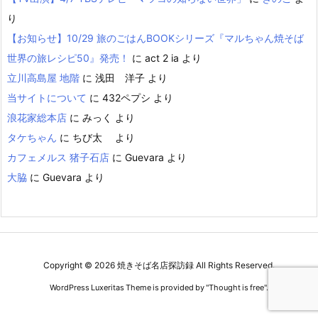
り
【お知らせ】10/29 旅のごはんBOOKシリーズ『マルちゃん焼そば
世界の旅レシピ50』発売！
に
act 2 ia
より
立川高島屋 地階
に
浅田 洋子
より
当サイトについて
に
432ペプシ
より
浪花家総本店
に
みっく
より
タケちゃん
に
ちび太
より
カフェメルス 猪子石店
に
Guevara
より
大脇
に
Guevara
より
Copyright ©
2026
焼きそば名店探訪録
All Rights Reserved.
WordPress Luxeritas Theme is provided by "
Thought is free
".