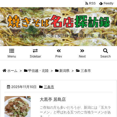
RSS
Feedly
焼きそばの名店を求めて食べ歩く探訪録です。毎週月曜、更新！
Menu
Sidebar
Prev
Next
Search
ホーム
>
甲信越・北陸
>
新潟県
>
三条市
2025年11月10日
三条市
大黒亭 居島店
ご存知の方も多いだろうが、新潟には「五大ラ
ーメン」と呼ばれる五つのご当地ラーメンがあ
る。「 ...