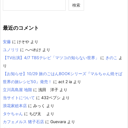
検索
最近のコメント
安藤
に
けそや
より
ユノリリ
に
へべれけ
より
【TV出演】4/7 TBSテレビ「マツコの知らない世界」
に
きのこ
よ
り
【お知らせ】10/29 旅のごはんBOOKシリーズ『マルちゃん焼そば
世界の旅レシピ50』発売！
に
act 2 ia
より
立川高島屋 地階
に
浅田 洋子
より
当サイトについて
に
432ペプシ
より
浪花家総本店
に
みっく
より
タケちゃん
に
ちび太
より
カフェメルス 猪子石店
に
Guevara
より