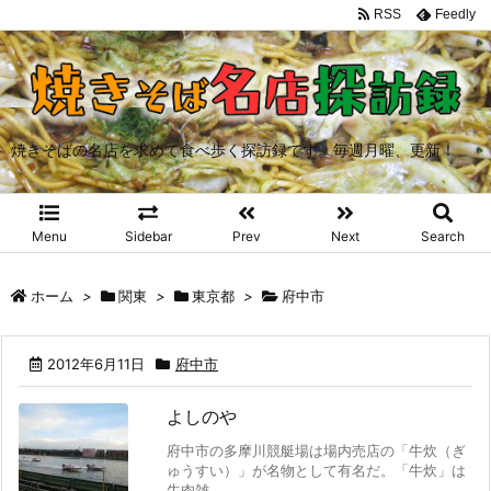
RSS
Feedly
焼きそばの名店を求めて食べ歩く探訪録です。毎週月曜、更新！
Menu
Sidebar
Prev
Next
Search
ホーム
>
関東
>
東京都
>
府中市
2012年6月11日
府中市
よしのや
府中市の多摩川競艇場は場内売店の「牛炊（ぎ
ゅうすい）」が名物として有名だ。「牛炊」は
牛肉雑 ...