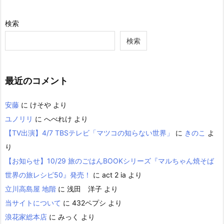
検索
検索
最近のコメント
安藤
に
けそや
より
ユノリリ
に
へべれけ
より
【TV出演】4/7 TBSテレビ「マツコの知らない世界」
に
きのこ
よ
り
【お知らせ】10/29 旅のごはんBOOKシリーズ『マルちゃん焼そば
世界の旅レシピ50』発売！
に
act 2 ia
より
立川高島屋 地階
に
浅田 洋子
より
当サイトについて
に
432ペプシ
より
浪花家総本店
に
みっく
より