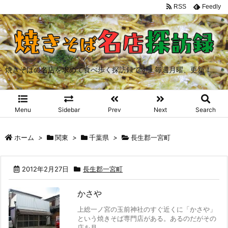
RSS
Feedly
焼きそばの名店を求めて食べ歩く探訪録です。毎週月曜、更新！
Menu
Sidebar
Prev
Next
Search
ホーム
>
関東
>
千葉県
>
長生郡一宮町
2012年2月27日
長生郡一宮町
かさや
上総一ノ宮の玉前神社のすぐ近くに「かさや」
という焼きそば専門店がある。あるのだがその
店を見 ...