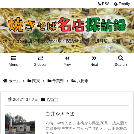
RSS
Feedly
焼きそばの名店を求めて食べ歩く探訪録です。毎週月曜、更新！
Menu
Sidebar
Prev
Next
Search
ホーム
>
関東
>
千葉県
>
八街市
2012年3月7日
八街市
白井やきそば
八街（やちまた）市街から県道76号・成東酒々
井線を榎戸方面へ向かって進むと、八街高校の
手前 ...