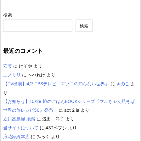
検索
検索
最近のコメント
安藤
に
けそや
より
ユノリリ
に
へべれけ
より
【TV出演】4/7 TBSテレビ「マツコの知らない世界」
に
きのこ
よ
り
【お知らせ】10/29 旅のごはんBOOKシリーズ『マルちゃん焼そば
世界の旅レシピ50』発売！
に
act 2 ia
より
立川高島屋 地階
に
浅田 洋子
より
当サイトについて
に
432ペプシ
より
浪花家総本店
に
みっく
より