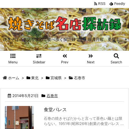
RSS
Feedly
焼きそばの名店を求めて食べ歩く探訪録です。毎週月曜、更新！
Menu
Sidebar
Prev
Next
Search
ホーム
>
東北
>
宮城県
>
石巻市
2014年5月21日
石巻市
食堂パレス
石巻の焼きそばだからと言って茶色い麺とは限
らない。1951年(昭和26年)創業の食堂パレス ...