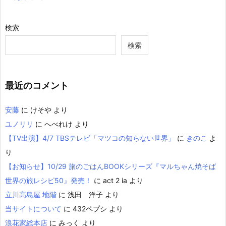
検索
検索
最近のコメント
安藤
に
けそや
より
ユノリリ
に
へべれけ
より
【TV出演】4/7 TBSテレビ「マツコの知らない世界」
に
きのこ
よ
り
【お知らせ】10/29 旅のごはんBOOKシリーズ『マルちゃん焼そば
世界の旅レシピ50』発売！
に
act 2 ia
より
立川高島屋 地階
に
浅田 洋子
より
当サイトについて
に
432ペプシ
より
浪花家総本店
に
みっく
より