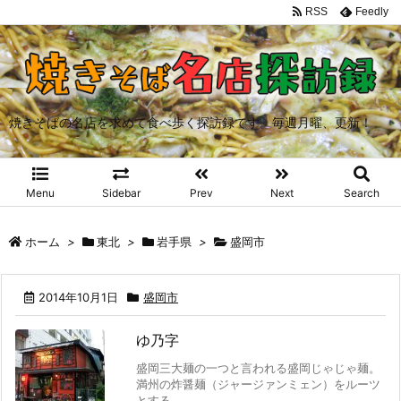
RSS
Feedly
焼きそばの名店を求めて食べ歩く探訪録です。毎週月曜、更新！
Menu
Sidebar
Prev
Next
Search
ホーム
>
東北
>
岩手県
>
盛岡市
2014年10月1日
盛岡市
ゆ乃字
盛岡三大麺の一つと言われる盛岡じゃじゃ麺。
満州の炸醤麺（ジャージァンミェン）をルーツ
とする ...