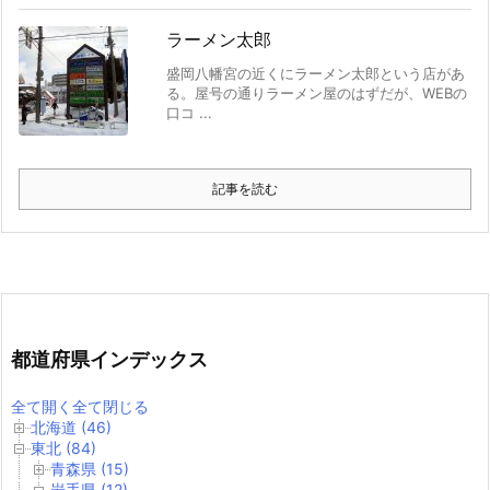
ラーメン太郎
盛岡八幡宮の近くにラーメン太郎という店があ
る。屋号の通りラーメン屋のはずだが、WEBの
口コ ...
記事を読む
都道府県インデックス
全て開く
全て閉じる
北海道 (46)
東北 (84)
青森県 (15)
岩手県 (12)