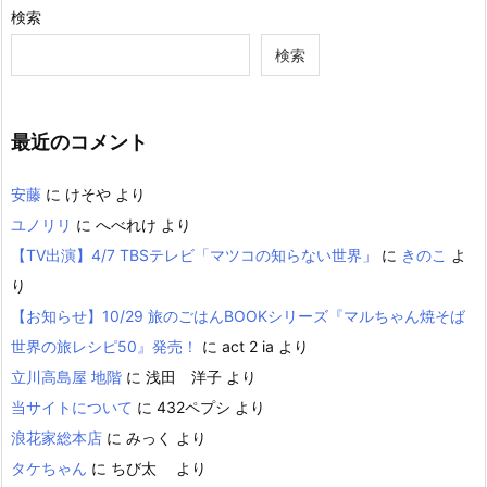
検索
検索
最近のコメント
安藤
に
けそや
より
ユノリリ
に
へべれけ
より
【TV出演】4/7 TBSテレビ「マツコの知らない世界」
に
きのこ
よ
り
【お知らせ】10/29 旅のごはんBOOKシリーズ『マルちゃん焼そば
世界の旅レシピ50』発売！
に
act 2 ia
より
立川高島屋 地階
に
浅田 洋子
より
当サイトについて
に
432ペプシ
より
浪花家総本店
に
みっく
より
タケちゃん
に
ちび太
より