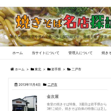
焼きそばの名店を求めて食べ歩く探訪録です。毎週月曜、更新！
ホーム
当サイトについて
管理人について
焼きそ
ホーム
>
東北
>
岩手県
>
二戸市
2013年11月4日
二戸市
金次屋
食堂の焼きそば特集、3週目は岩手県から
3軒ご紹介。焼きそば自体の特徴には乏し