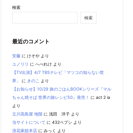
検索
検索
最近のコメント
安藤
に
けそや
より
ユノリリ
に
へべれけ
より
【TV出演】4/7 TBSテレビ「マツコの知らない世
界」
に
きのこ
より
【お知らせ】10/29 旅のごはんBOOKシリーズ『マル
ちゃん焼そば 世界の旅レシピ50』発売！
に
act 2 ia
より
立川高島屋 地階
に
浅田 洋子
より
当サイトについて
に
432ペプシ
より
浪花家総本店
に
みっく
より