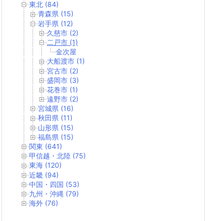
東北 (84)
青森県 (15)
岩手県 (12)
久慈市 (2)
二戸市 (1)
金次屋
大船渡市 (1)
宮古市 (2)
盛岡市 (3)
花巻市 (1)
遠野市 (2)
宮城県 (16)
秋田県 (11)
山形県 (15)
福島県 (15)
関東 (641)
甲信越・北陸 (75)
東海 (120)
近畿 (94)
中国・四国 (53)
九州・沖縄 (79)
海外 (76)