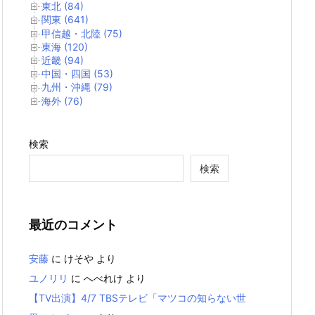
東北 (84)
関東 (641)
甲信越・北陸 (75)
東海 (120)
近畿 (94)
中国・四国 (53)
九州・沖縄 (79)
海外 (76)
検索
検索
最近のコメント
安藤
に
けそや
より
ユノリリ
に
へべれけ
より
【TV出演】4/7 TBSテレビ「マツコの知らない世