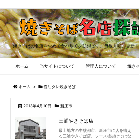
焼きそばの名店を求めて食べ歩く探訪録です。毎週月曜、更新！
ホーム
当サイトについて
管理人について
焼きそ
ホーム
>
醤油タレ焼きそば
2013年4月10日
新庄市
三浦やきそば店
最上地方の中核都市、新庄市に店を構え
る三浦やきそば店。ソース後掛けではな