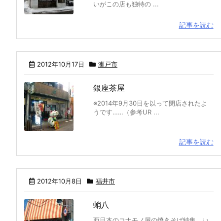
いがこの店も独特の ...
記事を読む
2012年10月17日
瀬戸市
銀座茶屋
※2014年9月30日を以って閉店されたよ
うです……（参考UR ...
記事を読む
2012年10月8日
福井市
蛸八
西日本のコナモノ屋の焼きそば特集。い