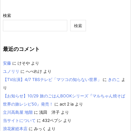
検索
検索
最近のコメント
安藤
に
けそや
より
ユノリリ
に
へべれけ
より
【TV出演】4/7 TBSテレビ「マツコの知らない世界」
に
きのこ
よ
り
【お知らせ】10/29 旅のごはんBOOKシリーズ『マルちゃん焼そば
世界の旅レシピ50』発売！
に
act 2 ia
より
立川高島屋 地階
に
浅田 洋子
より
当サイトについて
に
432ペプシ
より
浪花家総本店
に
みっく
より