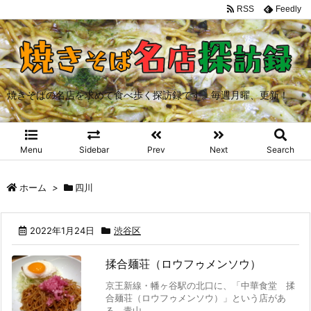
RSS
Feedly
焼きそばの名店を求めて食べ歩く探訪録です。毎週月曜、更新！
Menu
Sidebar
Prev
Next
Search
ホーム
>
四川
2022年1月24日
渋谷区
揉合麺荘（ロウフゥメンソウ）
京王新線・幡ヶ谷駅の北口に、「中華食堂 揉
合麺荘（ロウフゥメンソウ）」という店があ
る。青山 ...