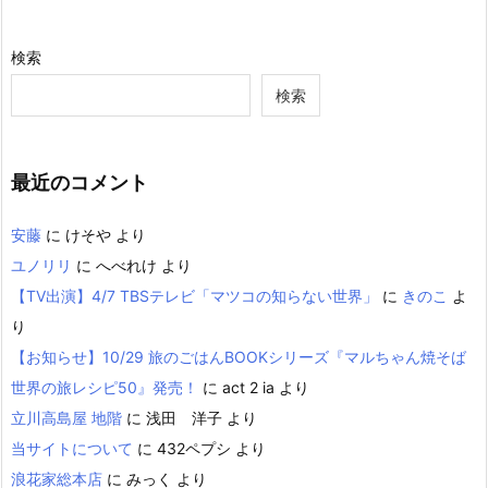
検索
検索
最近のコメント
安藤
に
けそや
より
ユノリリ
に
へべれけ
より
【TV出演】4/7 TBSテレビ「マツコの知らない世界」
に
きのこ
よ
り
【お知らせ】10/29 旅のごはんBOOKシリーズ『マルちゃん焼そば
世界の旅レシピ50』発売！
に
act 2 ia
より
立川高島屋 地階
に
浅田 洋子
より
当サイトについて
に
432ペプシ
より
浪花家総本店
に
みっく
より