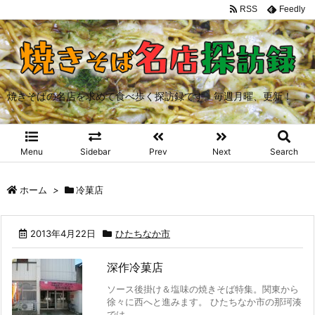
RSS
Feedly
焼きそばの名店を求めて食べ歩く探訪録です。毎週月曜、更新！
Menu
Sidebar
Prev
Next
Search
ホーム
>
冷菓店
2013年4月22日
ひたちなか市
深作冷菓店
ソース後掛け＆塩味の焼きそば特集。関東から
徐々に西へと進みます。 ひたちなか市の那珂湊
では ...