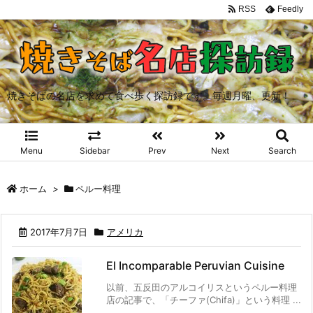
RSS
Feedly
焼きそばの名店を求めて食べ歩く探訪録です。毎週月曜、更新！
Menu
Sidebar
Prev
Next
Search
ホーム
>
ペルー料理
2017年7月7日
アメリカ
El Incomparable Peruvian Cuisine
以前、五反田のアルコイリスというペルー料理
店の記事で、「チーファ(Chifa)」という料理 ...