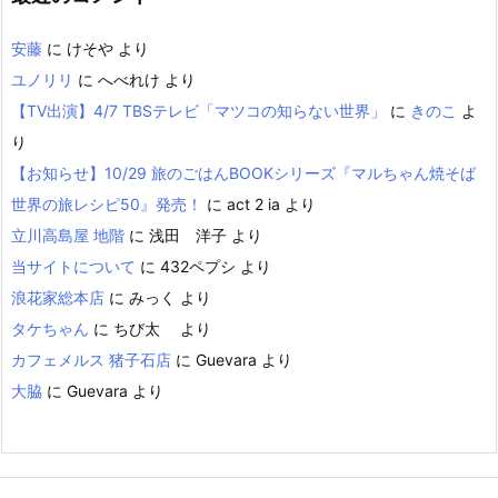
安藤
に
けそや
より
ユノリリ
に
へべれけ
より
【TV出演】4/7 TBSテレビ「マツコの知らない世界」
に
きのこ
よ
り
【お知らせ】10/29 旅のごはんBOOKシリーズ『マルちゃん焼そば
世界の旅レシピ50』発売！
に
act 2 ia
より
立川高島屋 地階
に
浅田 洋子
より
当サイトについて
に
432ペプシ
より
浪花家総本店
に
みっく
より
タケちゃん
に
ちび太
より
カフェメルス 猪子石店
に
Guevara
より
大脇
に
Guevara
より