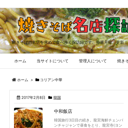
焼きそばの名店を求めて食べ歩く探訪録です。毎週月曜、更新！
ホーム
当サイトについて
管理人について
焼きそ
ホーム
>
コリアン中華
2017年2月8日
韓国
中和飯店
韓国旅行3日目の続き。龍宮海鮮チェンバ
ンチャジャンで昼食をとり、龍宮寺(ヨン