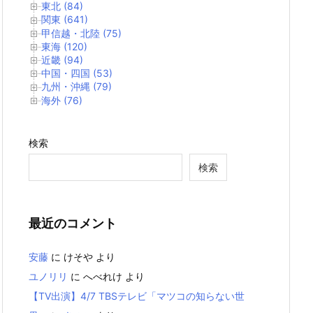
東北 (84)
関東 (641)
甲信越・北陸 (75)
東海 (120)
近畿 (94)
中国・四国 (53)
九州・沖縄 (79)
海外 (76)
検索
検索
最近のコメント
安藤
に
けそや
より
ユノリリ
に
へべれけ
より
【TV出演】4/7 TBSテレビ「マツコの知らない世