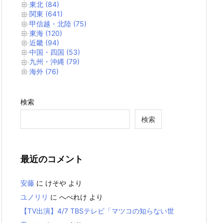
東北 (84)
関東 (641)
甲信越・北陸 (75)
東海 (120)
近畿 (94)
中国・四国 (53)
九州・沖縄 (79)
海外 (76)
検索
検索
最近のコメント
安藤
に
けそや
より
ユノリリ
に
へべれけ
より
【TV出演】4/7 TBSテレビ「マツコの知らない世