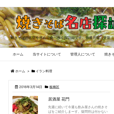
焼きそばの名店を求めて食べ歩く探訪録です。毎週月曜、更新！
ホーム
当サイトについて
管理人について
焼きそ
ホーム
>
イラン料理
2016年3月14日
板橋区
居酒屋 花門
先週に続いて今週も飲み屋さんの焼きそ
ばをご紹介しまーす。疑問符は付かない